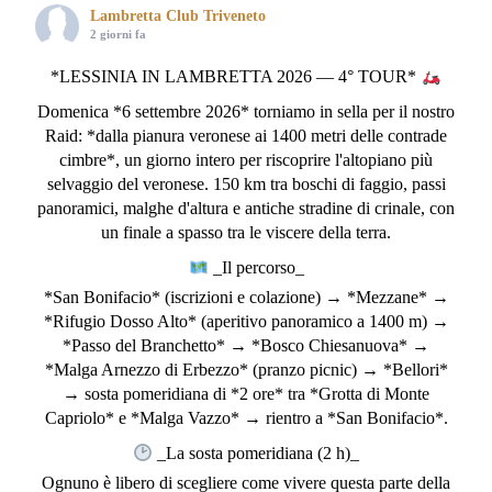
Lambretta Club Triveneto
2 giorni fa
*LESSINIA IN LAMBRETTA 2026 — 4° TOUR*
Domenica *6 settembre 2026* torniamo in sella per il nostro
Raid: *dalla pianura veronese ai 1400 metri delle contrade
cimbre*, un giorno intero per riscoprire l'altopiano più
selvaggio del veronese. 150 km tra boschi di faggio, passi
panoramici, malghe d'altura e antiche stradine di crinale, con
un finale a spasso tra le viscere della terra.
_Il percorso_
*San Bonifacio* (iscrizioni e colazione) → *Mezzane* →
*Rifugio Dosso Alto* (aperitivo panoramico a 1400 m) →
*Passo del Branchetto* → *Bosco Chiesanuova* →
*Malga Arnezzo di Erbezzo* (pranzo picnic) → *Bellori*
→ sosta pomeridiana di *2 ore* tra *Grotta di Monte
Capriolo* e *Malga Vazzo* → rientro a *San Bonifacio*.
_La sosta pomeridiana (2 h)_
Ognuno è libero di scegliere come vivere questa parte della