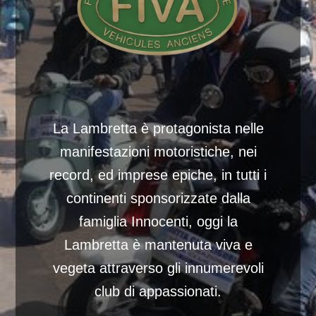
La Lambretta è protagonista nelle
manifestazioni motoristiche, nei
record, ed imprese epiche, in tutti i
continenti sponsorizzate dalla
famiglia Innocenti, oggi la
Lambretta è mantenuta viva e
vegeta attraverso gli innumerevoli
club di appassionati.