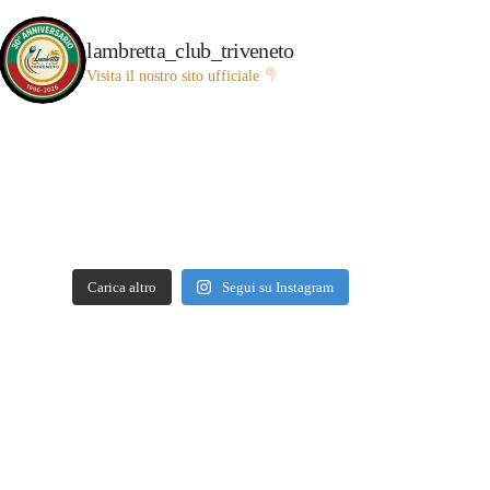
lambretta_club_triveneto
Visita il nostro sito ufficiale
Carica altro
Segui su Instagram